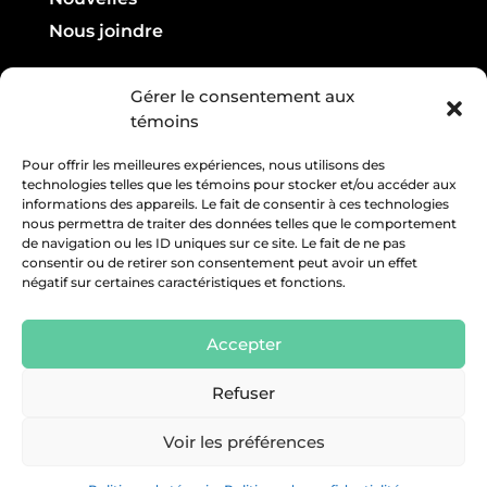
Nous joindre
Infolettre

Gérer le consentement aux
témoins
Courriel :
Pour offrir les meilleures expériences, nous utilisons des
technologies telles que les témoins pour stocker et/ou accéder aux
informations des appareils. Le fait de consentir à ces technologies
nous permettra de traiter des données telles que le comportement
de navigation ou les ID uniques sur ce site. Le fait de ne pas
consentir ou de retirer son consentement peut avoir un effet
négatif sur certaines caractéristiques et fonctions.
Accepter
Refuser
Voir les préférences
Droits réservés © 2026 Chambre de commerce
et d'industrie région Mégantic