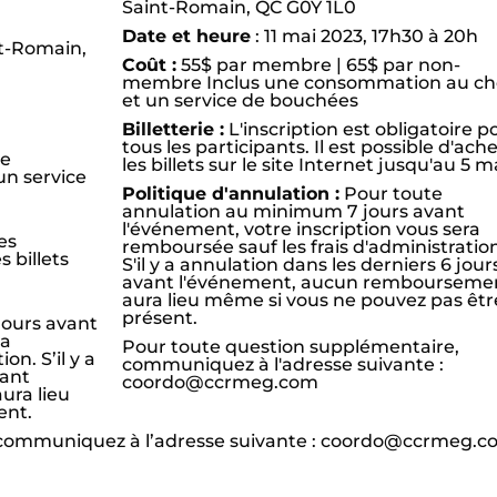
Saint-Romain, QC G0Y 1L0
Date et heure
: 11 mai 2023, 17h30 à 20h
nt-Romain,
Coût :
55$ par membre | 65$ par non-
membre Inclus une consommation au ch
et un service de bouchées
Billetterie :
L'inscription est obligatoire p
tous les participants. Il est possible d'ach
re
les billets sur le site Internet jusqu'au 5 m
un service
Politique d'annulation :
Pour toute
annulation au minimum 7 jours avant
l'événement, votre inscription vous sera
les
remboursée sauf les frais d'administratio
s billets
S'il y a annulation dans les derniers 6 jour
avant l'événement, aucun rembourseme
aura lieu même si vous ne pouvez pas êtr
présent.
jours avant
ra
Pour toute question supplémentaire,
on. S’il y a
communiquez à l'adresse suivante :
vant
coordo@ccrmeg.com
ura lieu
ent.
 communiquez à l’adresse suivante : coordo@ccrmeg.