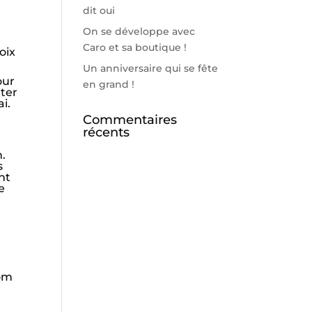
dit oui
On se développe avec
Caro et sa boutique !
oix
Un anniversaire qui se fête
our
en grand !
eter
ai.
Commentaires
récents
n.
s
nt
e
com