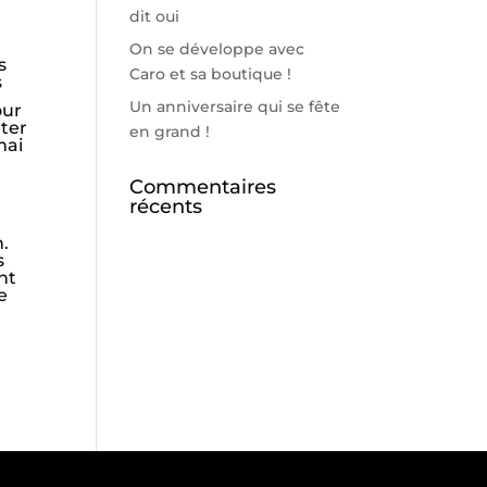
dit oui
On se développe avec
s
Caro et sa boutique !
s
Un anniversaire qui se fête
our
eter
en grand !
mai
Commentaires
récents
n.
s
nt
e