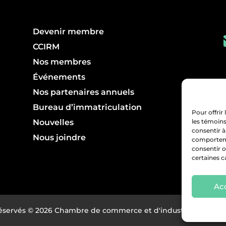
Devenir membre
CCIRM
Nos membres
Événements
Nos partenaires annuels
Bureau d’immatriculation
Pour offrir
Nouvelles
les témoins
consentir à
Nous joindre
comportemen
consentir o
certaines c
Ac
réservés © 2026 Chambre de commerce et d'industrie région 