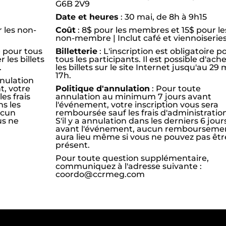
G6B 2V9
Date et heures
: 30 mai, de 8h à 9h15
 les non-
Coût
: 8$ pour les membres et 15$ pour le
non-membre | Inclut café et viennoiserie
e pour tous
Billetterie
: L'inscription est obligatoire p
r les billets
tous les participants. Il est possible d'ach
.
les billets sur le site Internet jusqu'au 29 
17h.
nulation
, votre
Politique d'annulation
: Pour toute
es frais
annulation au minimum 7 jours avant
ns les
l'événement, votre inscription vous sera
ucun
remboursée sauf les frais d'administratio
us ne
S'il y a annulation dans les derniers 6 jour
avant l'événement, aucun rembourseme
aura lieu même si vous ne pouvez pas êtr
présent.
Pour toute question supplémentaire,
communiquez à l'adresse suivante :
coordo@ccrmeg.com