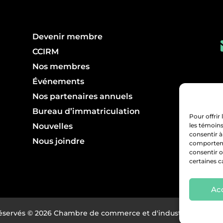
Devenir membre
CCIRM
Nos membres
Événements
Nos partenaires annuels
Bureau d’immatriculation
Pour offrir
Nouvelles
les témoins
consentir à
Nous joindre
comportemen
consentir o
certaines c
Ac
réservés © 2026 Chambre de commerce et d'industrie région 