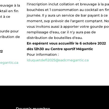
l'inscription inclut collation et breuvage à la p
breuvage à la
bouchées et 1 consommation au cocktail en fi
tail en fin
journée. Il y aura un service de bar payant à ce
nt à ce
moment, svp prévoir de l'argent comptant. N
.
vous invitons aussi à apporter votre gourde po
gourde pour
remplissage d'eau, car il n'y aura pas de
tribution de
distribution de bouteilles d'eau.
En espérant vous accueillir le 6 octobre 2022
dès 12h30 au Centre sportif Mégantic
22
Pour information :
lduquetdefi2025@sadcmegantic.ca
egantic.ca
Devenir membre