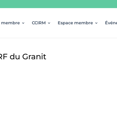
r membre
CCIRM
Espace membre
Évén
RF du Granit