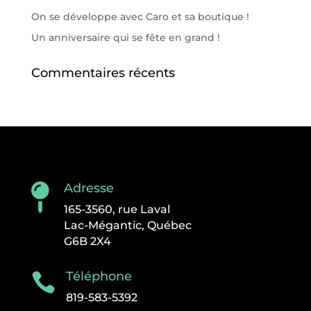
On se développe avec Caro et sa boutique !
Un anniversaire qui se fête en grand !
Commentaires récents
Adresse

165-3560, rue Laval
Lac-Mégantic, Québec
G6B 2X4
Téléphone

819-583-5392